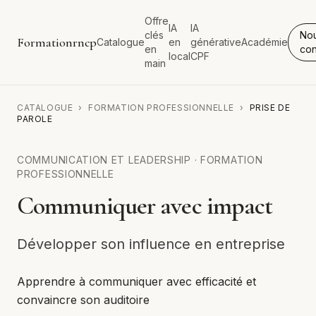
Offre
IA
IA
clés
No
Formationrncp
Catalogue
en
générative
Académie
en
con
local
CPF
main
CATALOGUE
›
FORMATION PROFESSIONNELLE
›
PRISE DE
PAROLE
COMMUNICATION ET LEADERSHIP
·
FORMATION
PROFESSIONNELLE
Communiquer avec impact
Développer son influence en entreprise
Apprendre à communiquer avec efficacité et
convaincre son auditoire