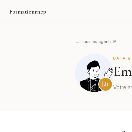
Formationrncp
← Tous les agents IA
DATA &
Em
Votre a