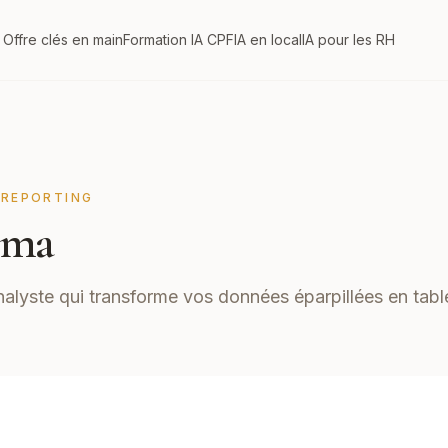
Offre clés en main
Formation IA CPF
IA en local
IA pour les RH
 REPORTING
ma
nalyste qui transforme vos données éparpillées en tabl