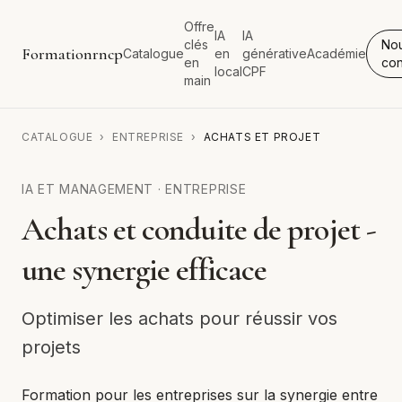
Offre
IA
IA
clés
No
Formationrncp
Catalogue
en
générative
Académie
en
con
local
CPF
main
CATALOGUE
›
ENTREPRISE
›
ACHATS ET PROJET
IA ET MANAGEMENT
·
ENTREPRISE
Achats et conduite de projet -
une synergie efficace
Optimiser les achats pour réussir vos
projets
Formation pour les entreprises sur la synergie entre